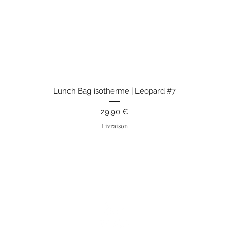
Aperçu rapide
Lunch Bag isotherme | Léopard #7
Prix
29,90 €
Livraison