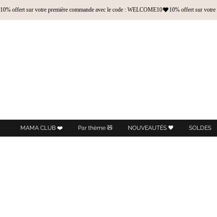
10% offert sur votre première commande avec le code : WELCOME10
MAMA CLUB ❤️
Par thème 🧸
NOUVEAUTÉS 🖤
SOLDES