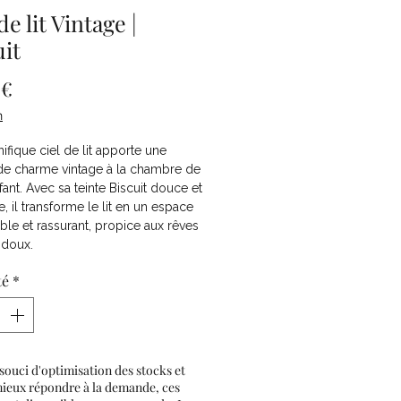
de lit Vintage |
uit
Prix
 €
n
fique ciel de lit apporte une
de charme vintage à la chambre de
fant. Avec sa teinte Biscuit douce et
e, il transforme le lit en un espace
ble et rassurant, propice aux rêves
 doux.
té
*
souci d'optimisation des stocks et
mieux répondre à la demande, ces