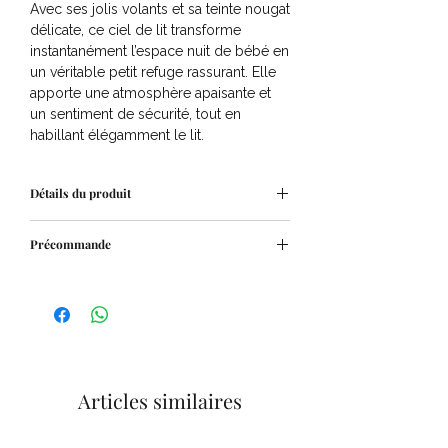
Avec ses jolis volants et sa teinte nougat
délicate, ce ciel de lit transforme
instantanément l’espace nuit de bébé en
un véritable petit refuge rassurant. Elle
apporte une atmosphère apaisante et
un sentiment de sécurité, tout en
habillant élégamment le lit.
Détails du produit
Dimension : 245 x 420 x 245 cm
Précommande
Matière : 80% polyester 20% coton
Dans un souci d'optimisation des stocks
et afin de mieux répondre à la
demande, ces articles sont
disponibles sur commande.
Le délai de livraison en boutique est
estimé entre
7 à 10 jours.
Articles similaires