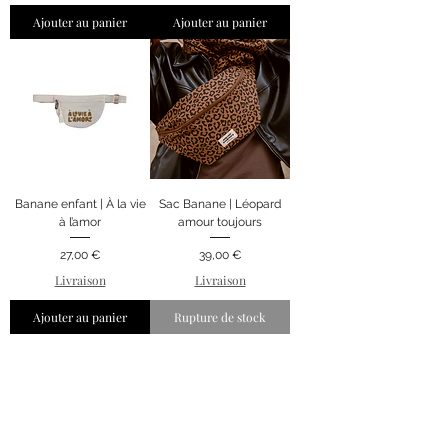
Ajouter au panier
Ajouter au panier
Banane enfant | À la vie
Sac Banane | Léopard
à l’amor
amour toujours
Prix
Prix
27,00 €
39,00 €
Livraison
Livraison
Ajouter au panier
Rupture de stock
1
/
1