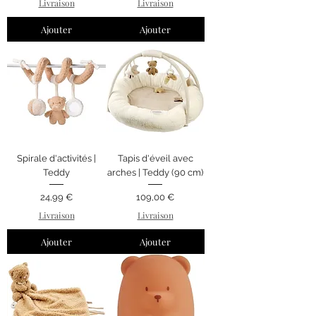
Livraison
Livraison
Ajouter
Ajouter
Spirale d'activités |
Tapis d'éveil avec
Teddy
arches | Teddy (90 cm)
Prix
Prix
24,99 €
109,00 €
Livraison
Livraison
Ajouter
Ajouter