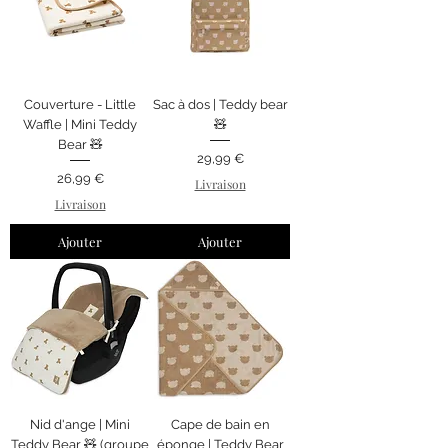
Couverture - Little
Sac à dos | Teddy bear
Waffle | Mini Teddy
🧸
Bear 🧸
Prix
29,99 €
Prix
26,99 €
Livraison
Livraison
Ajouter
Ajouter
Nid d'ange | Mini
Cape de bain en
Teddy Bear 🧸 (groupe
éponge | Teddy Bear