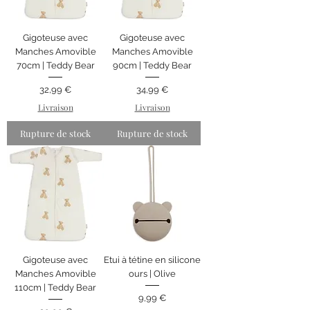
Gigoteuse avec
Gigoteuse avec
Manches Amovible
Manches Amovible
70cm | Teddy Bear
90cm | Teddy Bear
Prix
Prix
32,99 €
34,99 €
Livraison
Livraison
Rupture de stock
Rupture de stock
Gigoteuse avec
Etui à tétine en silicone
Manches Amovible
ours | Olive
110cm | Teddy Bear
Prix
9,99 €