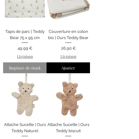
Tapis de parc | Teddy
Couverture en coton
Bear 75 x 95 cm
bio | Ours Teddy Bear
Prix
Prix
49,99 €
26,90 €
Livraison
Livraison
Rupture de stock
Ajouter
Attache Sucette | Ours
Attache Sucette | Ours
Teddy Naturel
Teddy biscuit