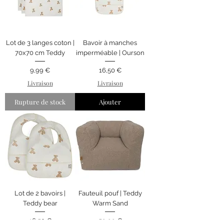
Lot de 3 langes coton |
Bavoir à manches
70x70 cm Teddy
imperméable | Ourson
Prix
Prix
9,99 €
16,50 €
Livraison
Livraison
Rupture de stock
Ajouter
Lot de 2 bavoirs |
Fauteuil pouf | Teddy
Teddy bear
Warm Sand
Prix
Prix
16,50 €
59,99 €