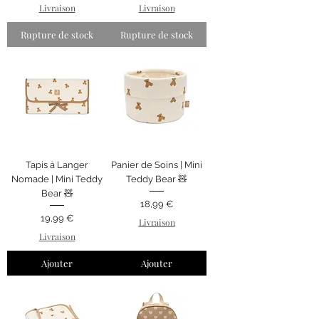
Livraison
Livraison
Rupture de stock
Rupture de stock
Tapis à Langer
Panier de Soins | Mini
Nomade | Mini Teddy
Teddy Bear 🧸
Bear 🧸
Prix
18,99 €
Prix
19,99 €
Livraison
Livraison
Ajouter
Ajouter