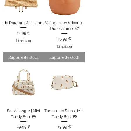
de Doudou câlin | ours
Veilleuse en silicone |
Ours caramel 🐻
Prix
14,99 €
Prix
25,99 €
Livraison
Livraison
Rupture de stock
Rupture de stock
Sac à Langer | Mini
Trousse de Soins | Mini
Teddy Bear 🧸
Teddy Bear 🧸
Prix
Prix
49,99 €
19,99 €