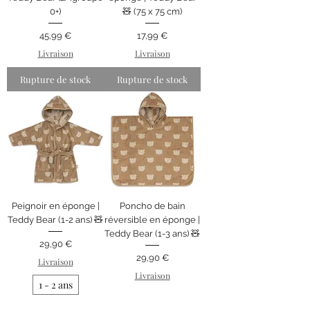
0+)
🧸 (75 x 75 cm)
Prix
Prix
45,99 €
17,99 €
Livraison
Livraison
Rupture de stock
Rupture de stock
Peignoir en éponge |
Poncho de bain
Teddy Bear (1-2 ans) 🧸
réversible en éponge |
Teddy Bear (1-3 ans) 🧸
Prix
29,90 €
Prix
29,90 €
Livraison
Livraison
1 - 2 ans