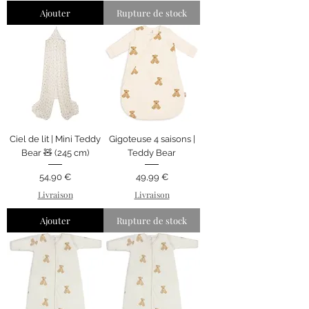
Ajouter
Rupture de stock
Ciel de lit | Mini Teddy
Gigoteuse 4 saisons |
Bear 🧸 (245 cm)
Teddy Bear
Prix
Prix
54,90 €
49,99 €
Livraison
Livraison
Ajouter
Rupture de stock