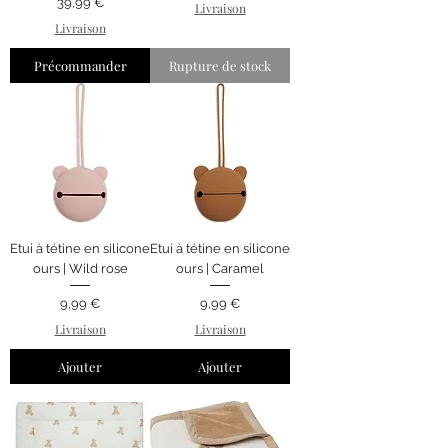
Prix
39,99 €
Livraison
Livraison
Précommander
Rupture de stock
Etui à tétine en silicone
Etui à tétine en silicone
ours | Wild rose
ours | Caramel
Prix
Prix
9,99 €
9,99 €
Livraison
Livraison
Ajouter
Ajouter