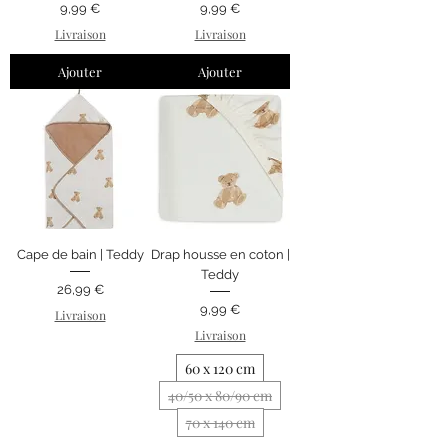
Prix
Prix
9,99 €
9,99 €
Livraison
Livraison
Ajouter
Ajouter
Cape de bain | Teddy
Drap housse en coton |
Teddy
Prix
26,99 €
Prix
9,99 €
Livraison
Livraison
60 x 120 cm
40/50 x 80/90 cm
70 x 140 cm