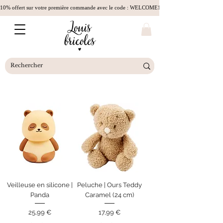
10% offert sur votre première commande avec le code : WELCOME10
Veilleuse en silicone |
Peluche | Ours Teddy
Panda
Caramel (24 cm)
Prix
Prix
25,99 €
17,99 €