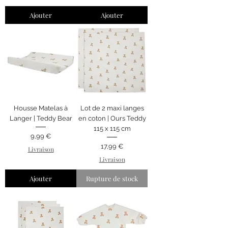
Ajouter
Ajouter
Housse Matelas à
Lot de 2 maxi langes
Langer | Teddy Bear
en coton | Ours Teddy
115 x 115 cm
Prix
9,99 €
Prix
17,99 €
Livraison
Livraison
Ajouter
Rupture de stock