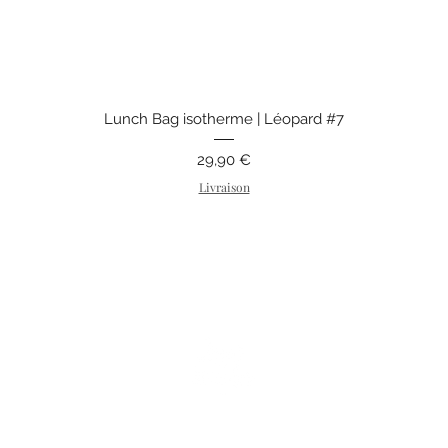
Aperçu rapide
Lunch Bag isotherme | Léopard #7
Prix
29,90 €
Livraison
249 rue François Mitterrand
62232 Vendin-lès-Béthune