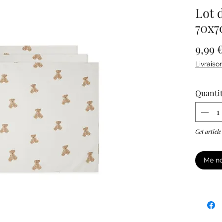
Lot d
70x7
9,99 
Livraiso
Quanti
Cet article
Me no