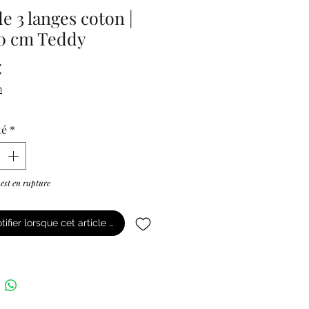
e 3 langes coton |
0 cm Teddy
Prix
€
n
té
*
 est en rupture
tifier lorsque cet article est disponible