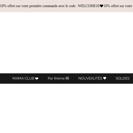
10% offert sur votre première commande avec le code : WELCOME10
MAMA CLUB ❤️
Par thème 🧸
NOUVEAUTÉS 🖤
SOLDES