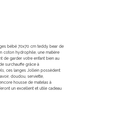
anges bébé 70x70 cm teddy bear de
en coton hydrophile, une matière
nt de garder votre enfant bien au
 de surchauffe grâce à
els, ces langes Jollein possèdent
avoir, doudou, serviette,
encore housse de matelas à
feront un excellent et utile cadeau