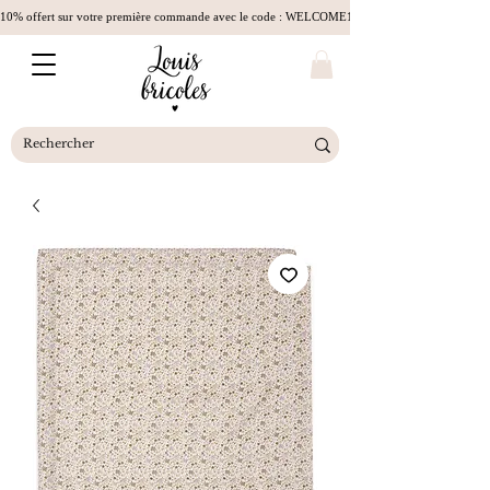
10% offert sur votre première commande avec le code : WELCOME10