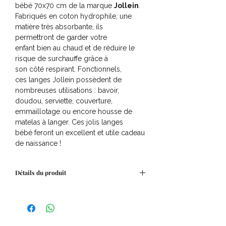
bébé 70x70 cm de la marque
Jollein
.
Fabriqués en coton hydrophile, une
matière très absorbante, ils
permettront de garder votre
enfant bien au chaud et de réduire le
risque de surchauffe grâce à
son côté respirant. Fonctionnels,
ces langes Jollein possèdent de
nombreuses utilisations : bavoir,
doudou, serviette, couverture,
emmaillotage ou encore housse de
matelas à langer. Ces jolis langes
bébé feront un excellent et utile cadeau
de naissance !
Détails du produit
Dimensions : 70 x 70 cm
Âge : Dès la naissance
Matière : 100% coton hydrophile
Lavage en machine jusqu'à 60°, passe