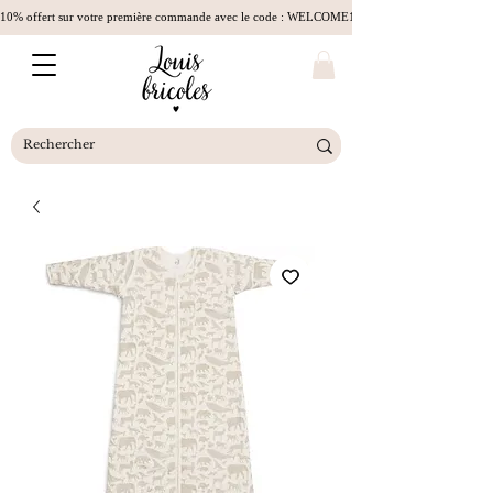
10% offert sur votre première commande avec le code : WELCOME10