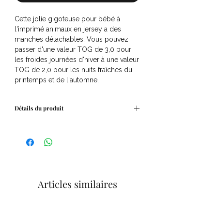
Cette jolie gigoteuse pour bébé à
l'imprimé animaux en jersey a des
manches détachables. Vous pouvez
passer d'une valeur TOG de 3,0 pour
les froides journées d'hiver à une valeur
TOG de 2,0 pour les nuits fraîches du
printemps et de l'automne.
Détails du produit
Composition : 100% coton avec un
remplissage en polyester.
Taille
Âge
Taille
de votre
Gigoteuse
bébé
Jollein
Articles similaires
60 - 76
3-9
70 cm
cm
mois