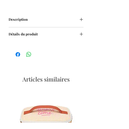
Description
Le
Panier de Rangement
Détails du produit
Boucle
de
Jollein
vous permettra de
ranger toutes sortes d'objets présents
Matières : Jersey de coton (intérieur) et
dans la chambre de votre enfant.
polyester (extérieur)
Jouets, couches, accessoires, il sera
Dimensions : L. 30 x l. 30 x H. 35 cm
votre allié principal pour mettre de
Coloris : Biscuit
l'ordre dans la pièce et retrouver
facilement chaque chose.
Articles similaires
D'apparence sobre, vous pourrez aussi
l'utiliser dans votre salon pour
regrouper de petits objets ensemble.
Doux comme un câlin et hyper
tendance, voilà un accessoire déco à
avoir chez soi.