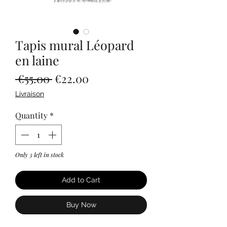
Tapis mural Léopard
en laine
Regular
Sale
 €55.00 
€22.00
Price
Price
Livraison
Quantity
*
Only 3 left in stock
Add to Cart
Buy Now