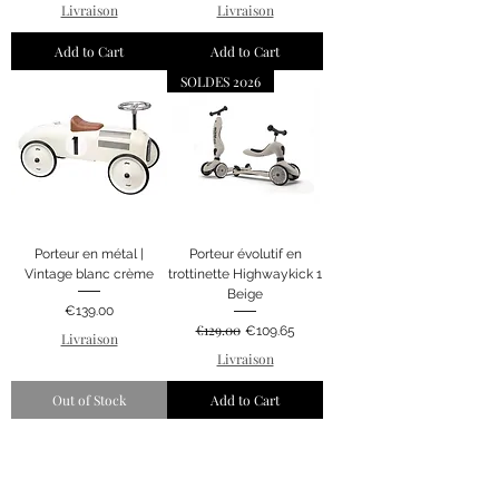
Livraison
Livraison
Add to Cart
Add to Cart
SOLDES 2026
Porteur en métal |
Porteur évolutif en
Vintage blanc crème
trottinette Highwaykick 1
Beige
Price
€139.00
€129.00
Regular Price
Sale Price
€109.65
Livraison
Livraison
Out of Stock
Add to Cart