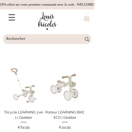
10% offert sur votre première commande avec le code : WELCOME10
Tricycle LEARNING 3 en
Porteur LEARNING BIKE
1 | Globber
ECO | Globber
Price
Price
€64.99
€44.99