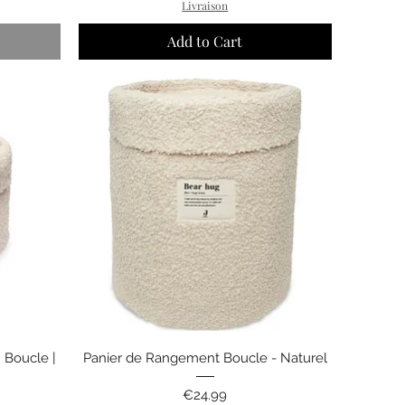
Livraison
Add to Cart
Quick View
 Boucle |
Panier de Rangement Boucle - Naturel
Price
€24.99