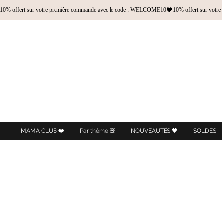
10% offert sur votre première commande avec le code : WELCOME10
MAMA CLUB ❤️
Par thème 🧸
NOUVEAUTÉS 🖤
SOLDES