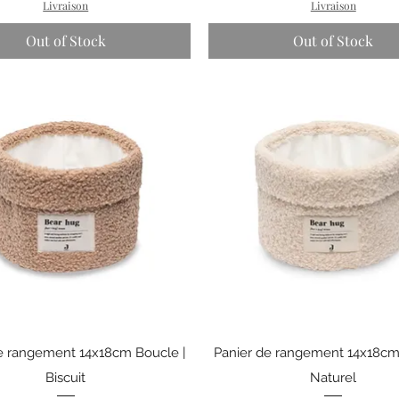
Livraison
Livraison
Out of Stock
Out of Stock
Quick View
Quick View
e rangement 14x18cm Boucle |
Panier de rangement 14x18cm
Biscuit
Naturel