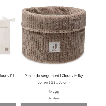
Quick View
loudy Rib
Panier de rangement | Cloudy Milky
coffee l (14 x 18 cm)
Price
€17.99
Livraison