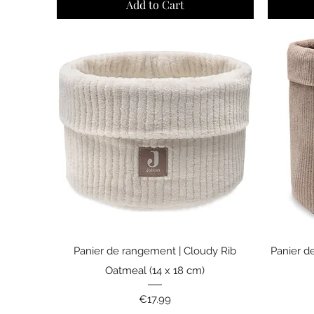
Add to Cart
Quick View
Panier de rangement | Cloudy Rib
Panier d
Oatmeal (14 x 18 cm)
Price
€17.99