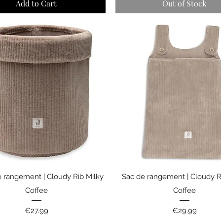
Add to Cart
Out of Stock
Quick View
Quick View
e rangement | Cloudy Rib Milky
Sac de rangement | Cloudy R
Coffee
Coffee
Price
Price
€27.99
€29.99