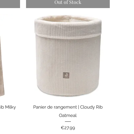
Out of Stock
Quick View
ib Milky
Panier de rangement | Cloudy Rib
Oatmeal
Price
€27.99