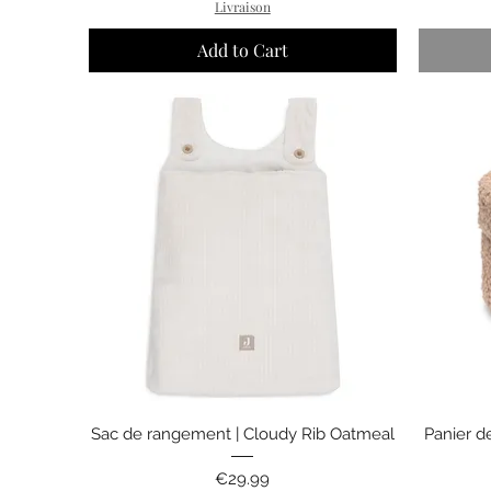
Livraison
Add to Cart
Quick View
Sac de rangement | Cloudy Rib Oatmeal
Panier d
Price
€29.99