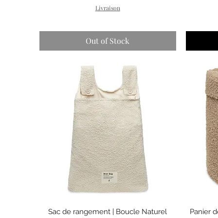
Livraison
Out of Stock
Quick View
Sac de rangement | Boucle Naturel
Panier 