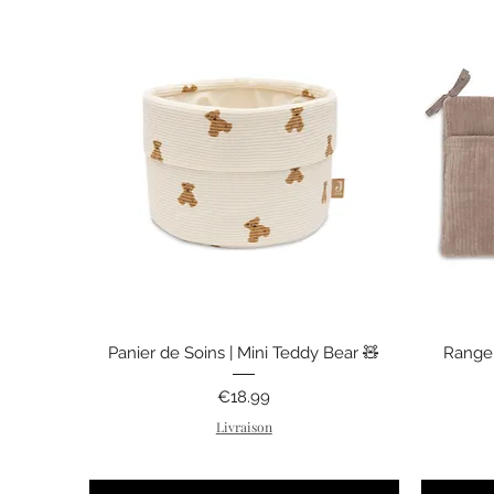
Quick View
Panier de Soins | Mini Teddy Bear 🧸
Range 
Price
€18.99
Livraison