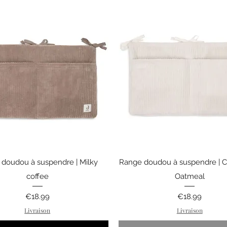
Quick View
Quick View
doudou à suspendre | Milky
Range doudou à suspendre | C
coffee
Oatmeal
Price
Price
€18.99
€18.99
Livraison
Livraison