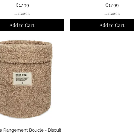
Price
Price
€17.99
€17.99
Livraison
Livraison
Add to Cart
Add to Cart
Quick View
de Rangement Boucle - Biscuit