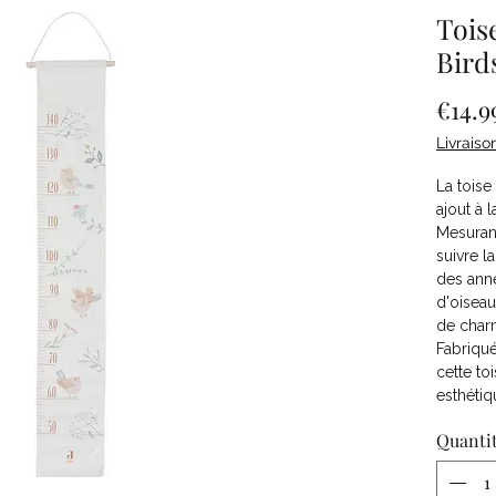
Tois
Bird
€14.9
Livraiso
La toise
ajout à 
Mesurant
suivre l
des ann
d'oiseau
de char
Fabriqué
cette toi
esthétiq
Quanti