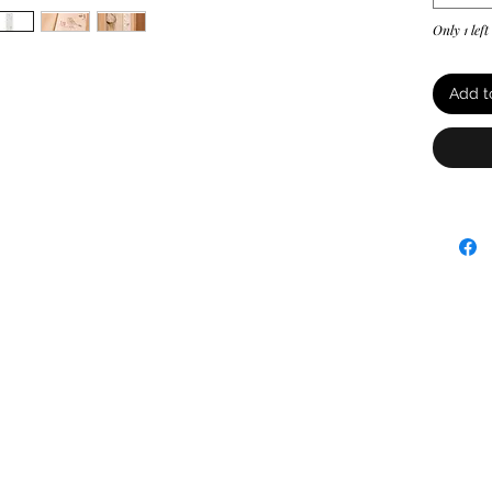
Only 1 left
Add t