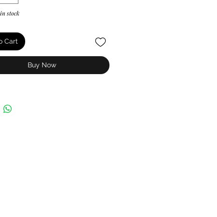
 in stock
o Cart
Buy Now