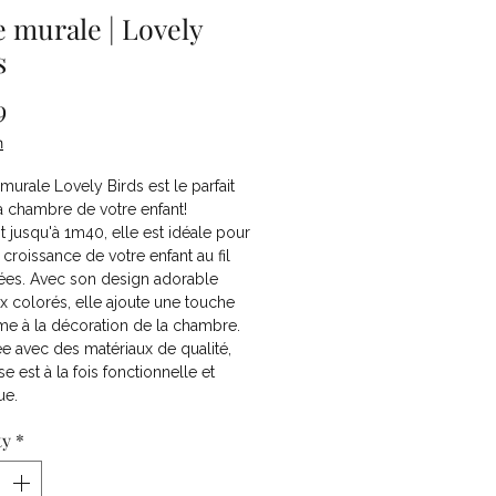
e murale | Lovely
s
Price
9
n
 murale Lovely Birds est le parfait
la chambre de votre enfant!
 jusqu'à 1m40, elle est idéale pour
a croissance de votre enfant au fil
ées. Avec son design adorable
x colorés, elle ajoute une touche
me à la décoration de la chambre.
e avec des matériaux de qualité,
se est à la fois fonctionnelle et
ue.
ty
*