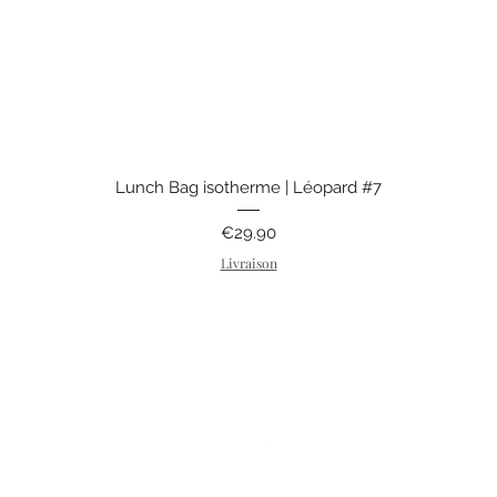
Quick View
Lunch Bag isotherme | Léopard #7
Price
€29.90
Livraison