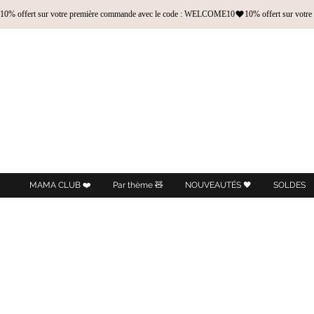
10% offert sur votre première commande avec le code : WELCOME10
MAMA CLUB ❤️
Par thème 🧸
NOUVEAUTÉS 🖤
SOLDES