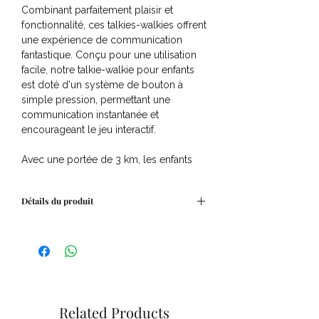
Combinant parfaitement plaisir et
fonctionnalité, ces talkies-walkies offrent
une expérience de communication
fantastique. Conçu pour une utilisation
facile, notre talkie-walkie pour enfants
est doté d'un système de bouton à
simple pression, permettant une
communication instantanée et
encourageant le jeu interactif.
Avec une portée de 3 km, les enfants
peuvent se lancer dans des aventures
palpitantes en plein air tout en restant
Détails du produit
en contact. Fabriqués à partir d'un
matériau ABS durable et dotés d'une
Âge de 3 à 10 ans.
finition en silicone souple, ces talkies-
Talkie Walkie de 11,5 x 6 x 4 cm.
walkies sont conçus pour résister au jeu
Affichage numérique.
actif et offrent une prise en main
Distance jusqu'à 3 km, selon la zone (en
confortable. Équipés d'une lumière LED
plein air).
intégrée, ils sont parfaits pour les
Lampe de poche intégrée.
Related Products
expéditions de jour comme de nuit,
+8 canaux.