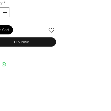
ty
*
o Cart
Buy Now