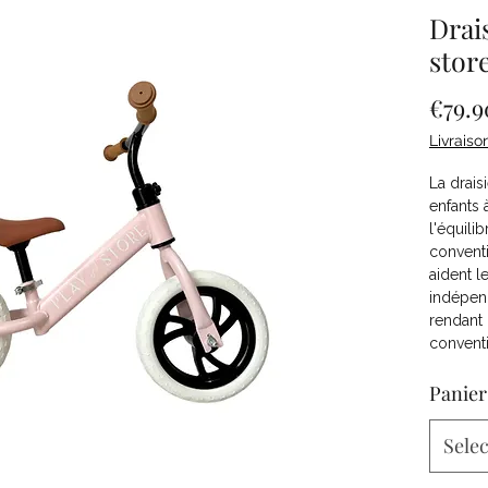
Drai
stor
€79.9
Livraiso
La drais
enfants 
l'équilib
conventi
aident l
indépen
rendant 
convent
Panier
Selec