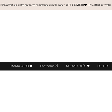
10% offert sur votre première commande avec le code : WELCOME10
MAMA CLUB ❤️
Par thème 🧸
NOUVEAUTÉS 🖤
SOLDES