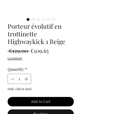
Porteur évolutif en
trottinette
Highwaykick 1 Beige
Regular
Sale
 €129.00 
€109.65
Price
Price
Livraison
Quantity
*
Only 1 left in stock
Add to Cart