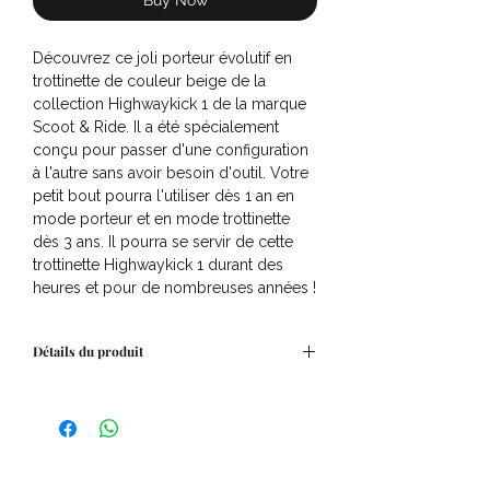
Buy Now
Découvrez ce joli porteur évolutif en
trottinette de couleur beige de la
collection Highwaykick 1 de la marque
Scoot & Ride. Il a été spécialement
conçu pour passer d'une configuration
à l'autre sans avoir besoin d'outil. Votre
petit bout pourra l'utiliser dès 1 an en
mode porteur et en mode trottinette
dès 3 ans. Il pourra se servir de cette
trottinette Highwaykick 1 durant des
heures et pour de nombreuses années !
Détails du produit
Dimensions : 57,5 x 17,5 x 26,5 cm
Hauteur : De 82 à 118 cm
Hauteur du siège : De 22,5 à 29 cm
Hauteur guidon : De 57 à 64 cm
Âge porteur : De 1 à 3 ans