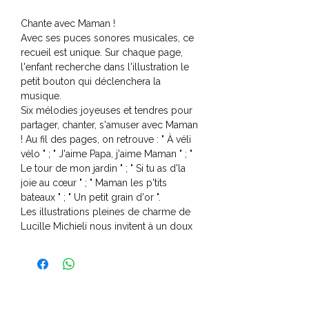
Chante avec Maman !
Avec ses puces sonores musicales, ce
recueil est unique. Sur chaque page,
l'enfant recherche dans l'illustration le
petit bouton qui déclenchera la
musique.
Six mélodies joyeuses et tendres pour
partager, chanter, s'amuser avec Maman
! Au fil des pages, on retrouve : " À véli
vélo " ; " J'aime Papa, j'aime Maman " ; "
Le tour de mon jardin " ; " Si tu as d'la
joie au cœur " ; " Maman les p'tits
bateaux " ; " Un petit grain d'or ".
Les illustrations pleines de charme de
Lucille Michieli nous invitent à un doux
tête-à-tête avec toutes les mamans !