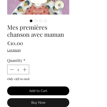
Mes premières
chanson avec maman
Price
€10.00
Livraison
Quantity
*
Only 1 left in stock
Add to Cart
Buy Now