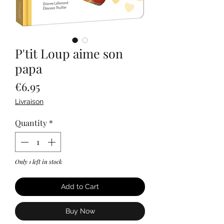
P'tit Loup aime son
papa
Price
€6.95
Livraison
Quantity
*
Only 1 left in stock
Add to Cart
Buy Now