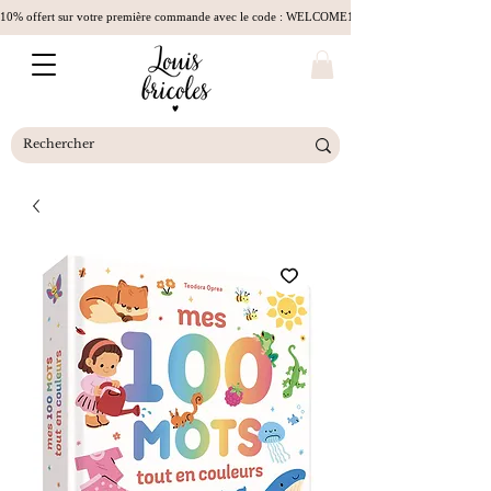
10% offert sur votre première commande avec le code : WELCOME10