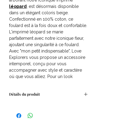
arborant notre iconique imprimé
léopard
, est désormais disponible
dans un élégant coloris beige.
Confectionné en 100% coton, ce
foulard est à la fois doux et confortable.
L'imprimé léopard se marie
parfaitement avec notre iconique fleur,
ajoutant une singularité à ce foulard.
Avec "mon petit indispensable", Love
Explorers vous propose un accessoire
intemporel, conçu pour vous
accompagner avec style et caractère
où que vous alliez. Pour un look
matchy-matchy, adoptez également le
foulard "mon grand indispensable" !
Détails du produit
Chaque foulard est confectionné à la
main selon la tradition artisanale du
Dimensions: 50 x 50 cm
block-print indien. Les teintures utilisées
Tissu: 100% coton
sont issues de pigments naturels,
ajoutant une touche authentique à
chaque pièce. Cette fabrication
artisanale peut parfois occasionner de