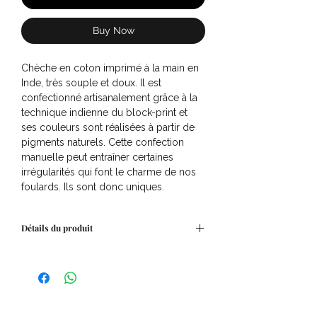
Buy Now
Chèche en coton imprimé à la main en
Inde, très souple et doux. Il est
confectionné artisanalement grâce à la
technique indienne du block-print et
ses couleurs sont réalisées à partir de
pigments naturels. Cette confection
manuelle peut entraîner certaines
irrégularités qui font le charme de nos
foulards. Ils sont donc uniques.
Détails du produit
Dimensions: 50x 50cm
Tissu: 100% coton
Finition avec surpiqûres ton sur ton
Lavage machine doux à 30°C. Pas de
sèche-linge.