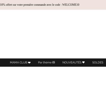
10% offert sur votre première commande avec le code : WELCOME10
MAMA CLUB ❤️
Par thème 🧸
NOUVEAUTÉS 🖤
SOLDES