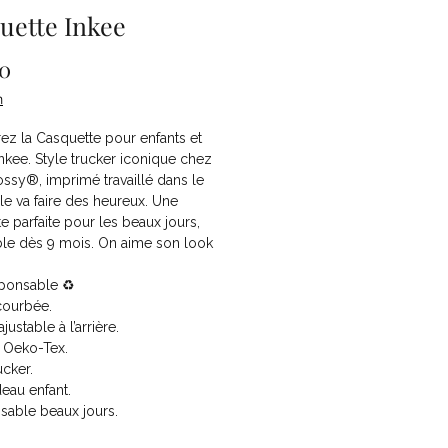
uette Inkee
Price
90
n
z la Casquette pour enfants et
nkee. Style trucker iconique chez
ssy®, imprimé travaillé dans le
elle va faire des heureux. Une
e parfaite pour les beaux jours,
ble dès 9 mois. On aime son look
ponsable ♻️
courbée.
justable à l’arrière.
e Oeko-Tex.
ucker.
eau enfant.
sable beaux jours.