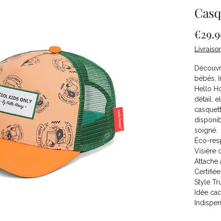
Casq
€29.
Livraiso
Découvre
bébés, I
Hello Ho
détail, 
casquett
disponi
soigné.
Éco-res
Visière 
Attache a
Certifié
Style Tr
Idée cad
Indispen