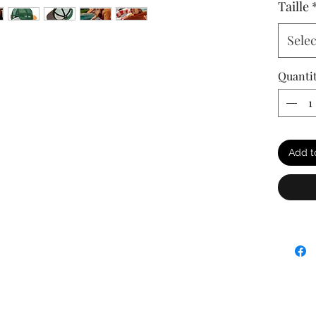
Taille
Selec
Quanti
Add t