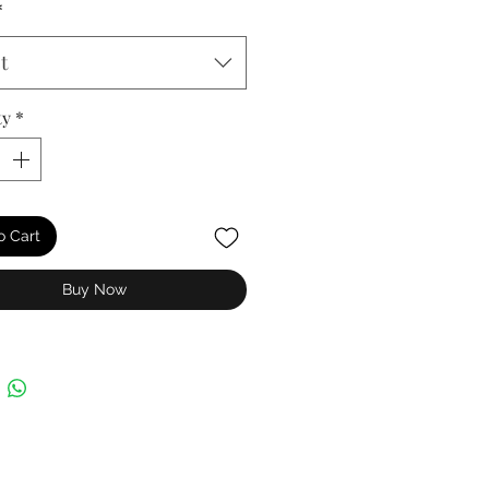
*
t
ty
*
o Cart
Buy Now