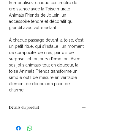
Immortalisez chaque centimètre de
croissance avec la Toise murale
Animals Friends de Jollein, un
accessoire tendre et décoratif qui
grandit avec votre enfant.
À chaque passage devant la toise, c’est
un petit rituel qui s’installe : un moment
de complicité, de rires, parfois de
surprise… et toujours d’émotion. Avec
ses jolis animaux tout en douceur, la
toise Animals Friends transforme un
simple outil de mesure en véritable
élément de décoration plein de
charme.
Accrochée dans la chambre ou près de
Détails du produit
la porte, elle devient le témoin
silencieux des étapes de la vie de votre
Composition
: 100% coton
tout-petit. Un souvenir visuel précieux, à
20 x 1 x 120
conserver même quand les marques