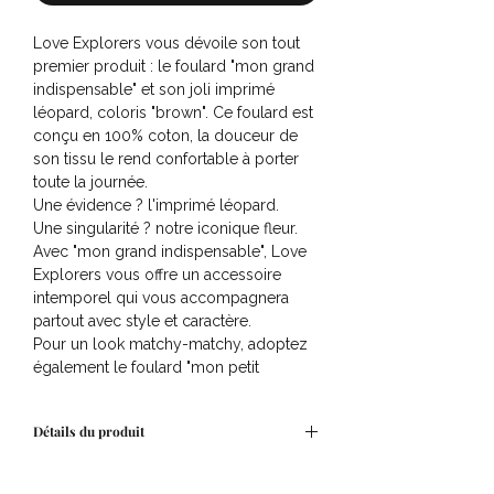
Love Explorers vous dévoile son tout
premier produit : le foulard "mon grand
indispensable" et son joli imprimé
léopard, coloris "brown". Ce foulard est
conçu en 100% coton, la douceur de
son tissu le rend confortable à porter
toute la journée.
Une évidence ? l'imprimé léopard.
Une singularité ? notre iconique fleur.
Avec "mon grand indispensable", Love
Explorers vous offre un accessoire
intemporel qui vous accompagnera
partout avec style et caractère.
Pour un look matchy-matchy, adoptez
également le foulard "mon petit
indispensable" !
Chaque foulard est confectionné à la
Détails du produit
main selon la tradition artisanale du
block-print indien. Les teintures utilisées
Dimensions: 100 x 100 cm
sont issues de pigments naturels,