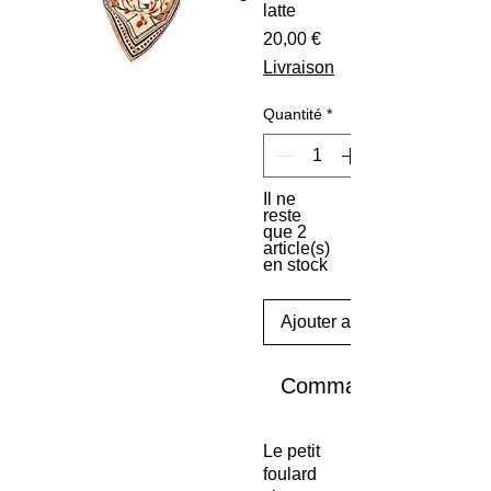
latte
Prix
20,00 €
Livraison
Quantité
*
Il ne
reste
que 2
article(s)
en stock
Ajouter au panier
Commander et payer
Le petit
foulard