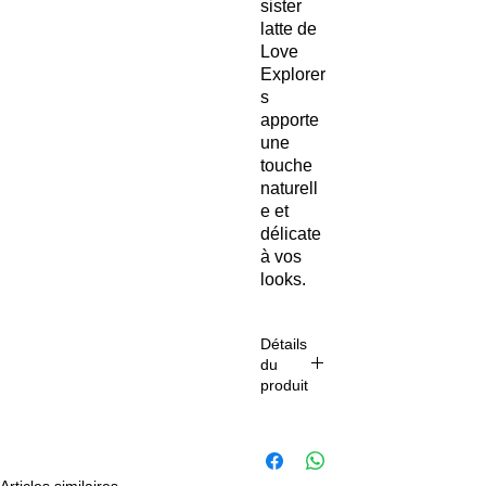
sister
latte de
Love
Explorer
s
apporte
une
touche
naturell
e et
délicate
à vos
looks.
Réalisé
en
Détails
coton et
du
imprimé
produit
artisana
lement
Dimensi
selon la
ons: 50 x
techniq
50 cm
ue