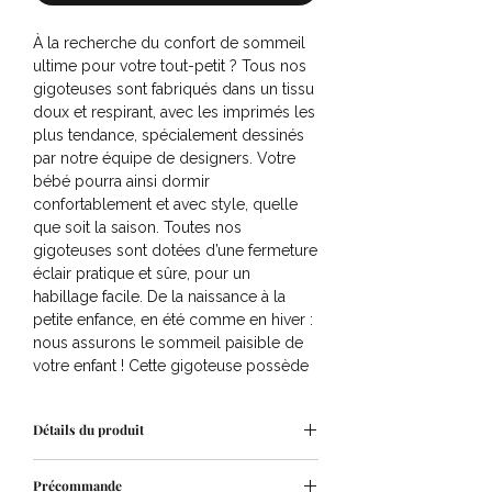
À la recherche du confort de sommeil
ultime pour votre tout-petit ? Tous nos
gigoteuses sont fabriqués dans un tissu
doux et respirant, avec les imprimés les
plus tendance, spécialement dessinés
par notre équipe de designers. Votre
bébé pourra ainsi dormir
confortablement et avec style, quelle
que soit la saison. Toutes nos
gigoteuses sont dotées d’une fermeture
éclair pratique et sûre, pour un
habillage facile. De la naissance à la
petite enfance, en été comme en hiver :
nous assurons le sommeil paisible de
votre enfant ! Cette gigoteuse possède
une base ronde spacieuse, des
manches amovibles et une valeur TOG
Détails du produit
de 2.5 sans manches. Un peu froid ?
Fixez les manches et augmentez le
Composition : 100% coton avec un
TOG à 3.5. Disponible en plusieurs
Précommande