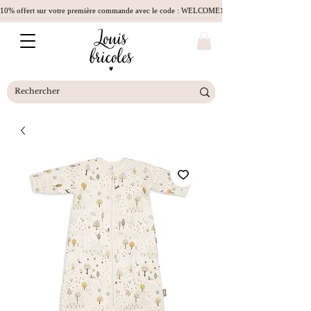
10% offert sur votre première commande avec le code : WELCOME10