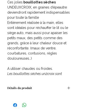
Ces jolies
bouillottes sèches
UNDEUXCROIX, en graines d’épeautre
deviendront rapidement indispensables
pour toute la famille
Entièrement réalisée à la main, elles
sont idéales pour réchauffer le lit ou le
siège auto, mais aussi pour apaiser les
petits maux, des petits comme des
grands, grâce à leur chaleur douce et
réconfortante. (maux de ventre,
courbatures, contusions, règles
douloureuses…)
A utiliser chaudes ou froides.
Les bouillottes sèches un2croix sont
conformes à la norme jouet EN71-1-2-3
ainsi qu’a la NORME CE.
Détails du produit
Pays de fabrication
: France
Composition
: Coton et graines
d'épeautre