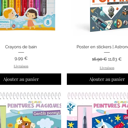
Aperçu rapide
Aperçu rapide
Crayons de bain
Poster en stickers | Astro
Prix
Prix original
Prix prom
9,99 €
16,90 €
11,83 €
Livraison
Livraison
Ajouter au panier
Ajouter au panier