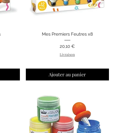
Aperçu rapide
s
Mes Premiers Feutres x8
Prix
20,10 €
Livraison
Ajouter au panier