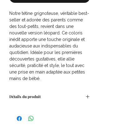
Notre tétine grignoteuse, véritable best-
seller et adorée des parents comme
des tout-petits, revient dans une
nouvelle version léopard. Ce coloris
inédit apporte une touche originale et
audacieuse aux indispensables du
quotidien. Idéale pour les premières
découvertes gustatives, elle allie
sécurité, praticité et style, le tout avec
une prise en main adaptée aux petites
mains de bébé.
Détails du produit
Adapté pour les enfants de 4 à 24 mois
Silicone alimentaire, sans BPA
Manche ergonomique antidérapant
Nettoyage facile, passe au lave-vaisselle
Contient 1 tétine grignoteuse + 4