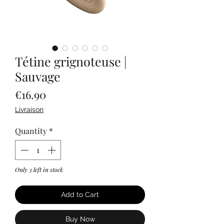
Tétine grignoteuse |
Sauvage
Price
€16.90
Livraison
Quantity
*
Only 3 left in stock
Add to Cart
Buy Now