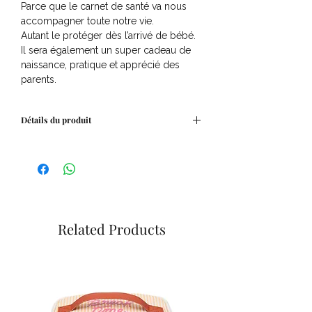
Parce que le carnet de santé va nous
accompagner toute notre vie.
Autant le protéger dès l’arrivé de bébé.
Il sera également un super cadeau de
naissance, pratique et apprécié des
parents.
Détails du produit
Caractéristiques techniques :
- 2 rubans marque-page.
- Fermeture par bouton pression.
- S'adapte à aux carnets de santé au
format A5.
- Fabriqué en gaze de coton.
Related Products
Age conseillé : Dès la naissance
Dimension : 23 x 17 x 1 cm
Matière : 100% coton