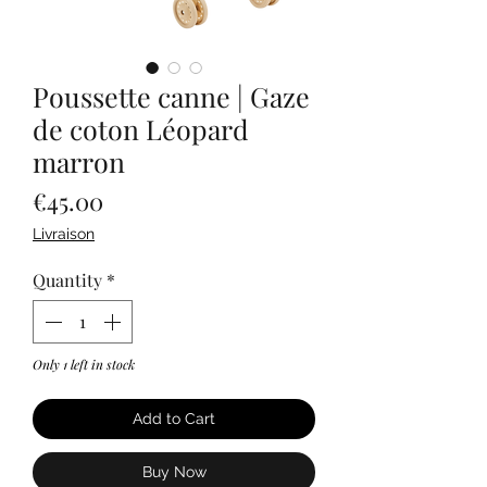
Poussette canne | Gaze
de coton Léopard
marron
Price
€45.00
Livraison
Quantity
*
Only 1 left in stock
Add to Cart
Buy Now