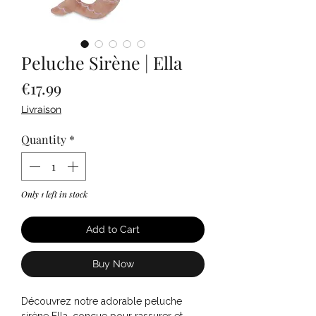
Peluche Sirène | Ella
Price
€17.99
Livraison
Quantity
*
Only 1 left in stock
Add to Cart
Buy Now
Découvrez notre adorable peluche