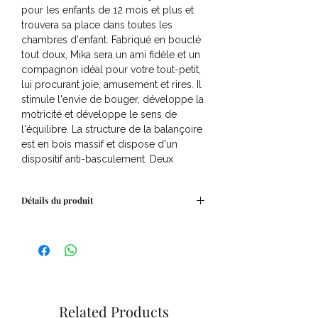
pour les enfants de 12 mois et plus et
trouvera sa place dans toutes les
chambres d'enfant. Fabriqué en bouclé
tout doux, Mika sera un ami fidèle et un
compagnon idéal pour votre tout-petit,
lui procurant joie, amusement et rires. Il
stimule l'envie de bouger, développe la
motricité et développe le sens de
l'équilibre. La structure de la balançoire
est en bois massif et dispose d'un
dispositif anti-basculement. Deux
poignées permettent de se tenir
pendant la balançoire, et les pieds
Détails du produit
peuvent reposer sur les repose-pieds.
Ainsi, les tout-petits peuvent se
DÉTAILS
balancer en toute sécurité et sans souci.
Couleur : praliné
Ce jouet à bascule, adapté aux enfants
Matière : bois, polyester
de 1 an et plus, pèse 4 kg et peut
Dimensions : 68 x 32,5 x 45 cm
supporter une charge allant jusqu'à 26
Contenu du paquet : 1 animal à bascule
kg.
CONSEILS D'ENTRETIEN
Related Products
s.
Nettoyer avec un chiffon humide et un