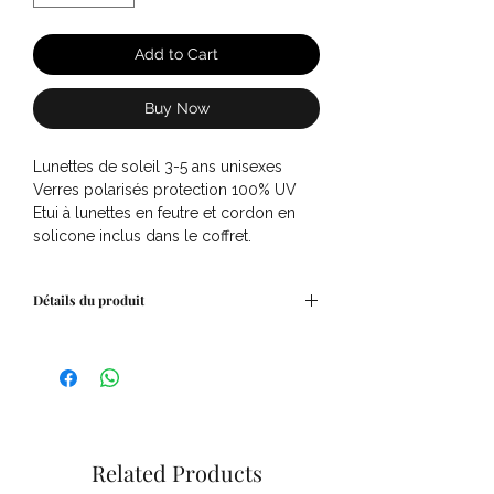
Add to Cart
Buy Now
Lunettes de soleil 3-5 ans unisexes
Verres polarisés protection 100% UV
Etui à lunettes en feutre et cordon en
solicone inclus dans le coffret.
Détails du produit
#d Olive
Un vert doux et subtil, à la fois naturel et
chaleureux. Unisexe et élégant, Olive
apporte une touche de sérénité et de
caractère à chaque tenue.
Monture jelly, semi-translucide, pour un
Related Products
rendu à la fois doux et lumineux.