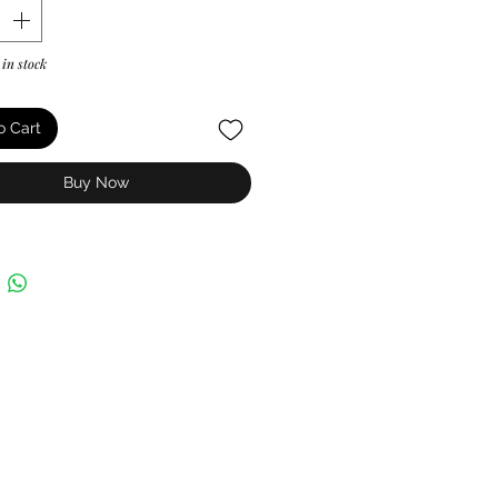
 in stock
o Cart
Buy Now