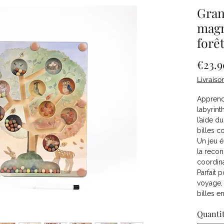
Gran
magn
forê
€23.9
Livraiso
Apprend
labyrint
l’aide d
billes c
Un jeu é
la recon
coordina
Parfait 
voyage, 
billes e
Quanti