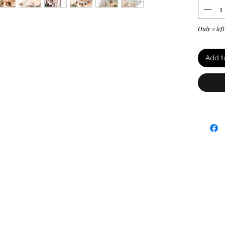
Only 2 left
Add t