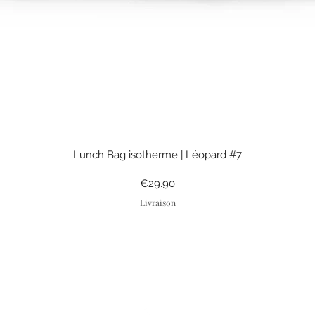
Quick View
Lunch Bag isotherme | Léopard #7
Price
€29.90
Livraison