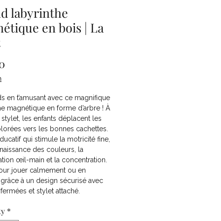
d labyrinthe
étique en bois | La
t
Price
0
n
s en t’amusant avec ce magnifique
he magnétique en forme d’arbre ! À
u stylet, les enfants déplacent les
olorées vers les bonnes cachettes.
ducatif qui stimule la motricité fine,
naissance des couleurs, la
tion œil-main et la concentration.
pour jouer calmement ou en
grâce à un design sécurisé avec
nfermées et stylet attaché.
ty
*