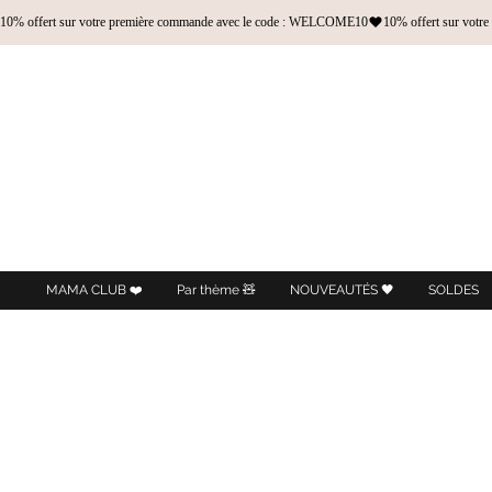
10% offert sur votre première commande avec le code : WELCOME10
MAMA CLUB ❤️
Par thème 🧸
NOUVEAUTÉS 🖤
SOLDES