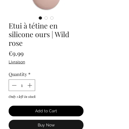
Etui à tétine en
silicone ours | Wild
rose
Price
€9.99
Livraison
Quantity
*
Only 1 left in stock
Add to Cart
Buy Now