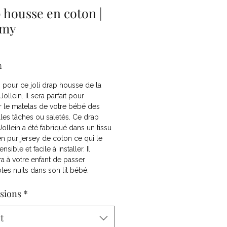
 housse en coton |
omy
Price
n
pour ce joli drap housse de la
ollein. Il sera parfait pour
r le matelas de votre bébé des
les tâches ou saletés. Ce drap
ollein a été fabriqué dans un tissu
en pur jersey de coton ce qui le
nsible et facile à installer. Il
a à votre enfant de passer
les nuits dans son lit bébé.
sions
*
t