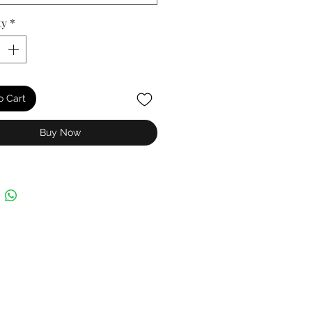
ty
*
o Cart
Buy Now