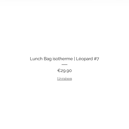
Quick View
Lunch Bag isotherme | Léopard #7
Price
€29.90
Livraison