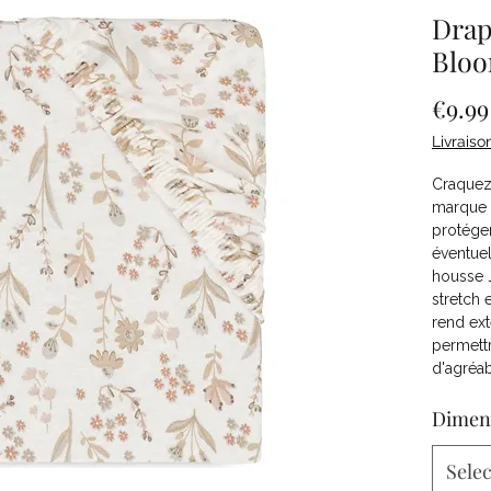
Drap
Blo
€9.99
Livraiso
Craquez 
marque J
protége
éventuel
housse J
stretch 
rend exte
permettr
d'agréab
Dimen
Selec