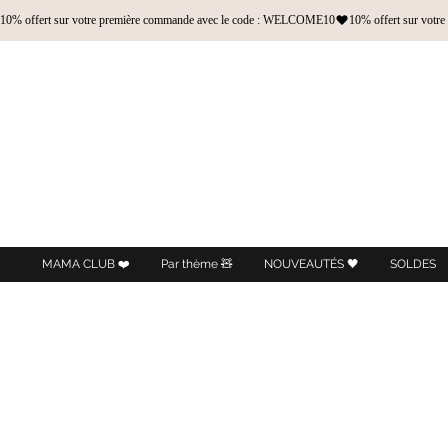
10% offert sur votre première commande avec le code : WELCOME10
MAMA CLUB ❤️
Par thème 🧸
NOUVEAUTÉS 🖤
SOLDES