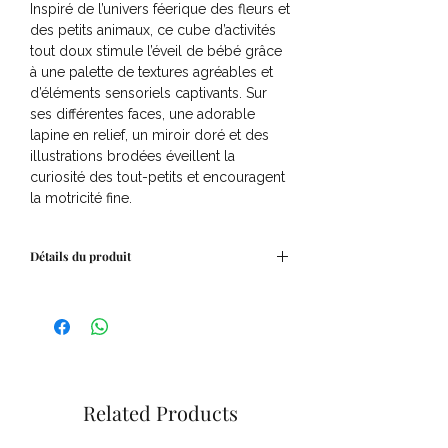
Inspiré de l’univers féerique des fleurs et
des petits animaux, ce cube d’activités
tout doux stimule l’éveil de bébé grâce
à une palette de textures agréables et
d’éléments sensoriels captivants. Sur
ses différentes faces, une adorable
lapine en relief, un miroir doré et des
illustrations brodées éveillent la
curiosité des tout-petits et encouragent
la motricité fine.
Détails du produit
Dimensions
:
Le cube d'activités mesure 10 x 10 x10
cm
Composition
:
100 % velours. Le garnissage est
composé de fibres 100 % polyester
Related Products