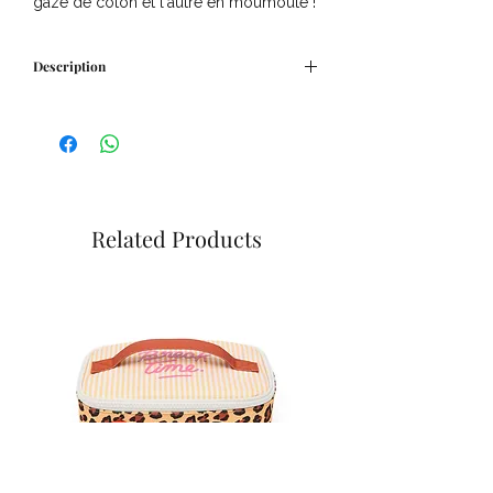
gaze de coton et l'autre en moumoute !
Description
DÉTAILS :
Couverture pilou
Dimension : 100x100cm
COMPOSITION & FABRICATION :
Recto 100% triple gaze de coton
Verso en moumoute
Related Products
Fabriquée au Portugal