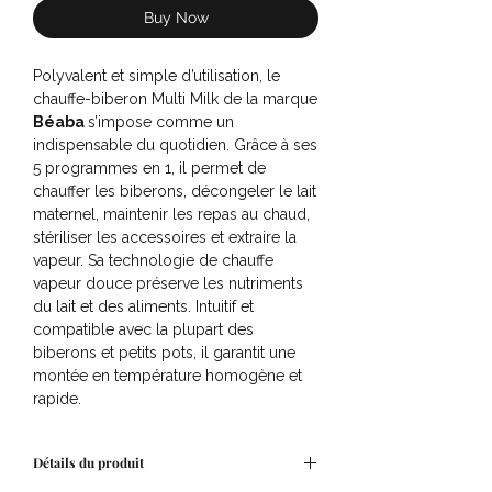
Buy Now
Polyvalent et simple d’utilisation, le
chauffe-biberon Multi Milk de la marque
Béaba
s’impose comme un
indispensable du quotidien. Grâce à ses
5 programmes en 1, il permet de
chauffer les biberons, décongeler le lait
maternel, maintenir les repas au chaud,
stériliser les accessoires et extraire la
vapeur. Sa technologie de chauffe
vapeur douce préserve les nutriments
du lait et des aliments. Intuitif et
compatible avec la plupart des
biberons et petits pots, il garantit une
montée en température homogène et
rapide.
Caractéristiques
:
Détails du produit
5 fonctions en 1 : chauffe,
décongélation, maintien au chaud,