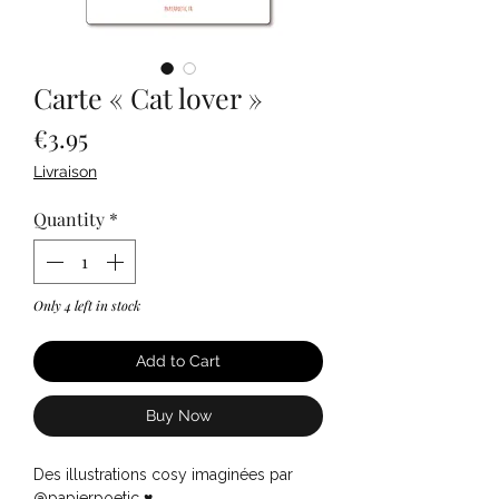
Carte « Cat lover »
Price
€3.95
Livraison
Quantity
*
Only 4 left in stock
Add to Cart
Buy Now
Des illustrations cosy imaginées par
@papierpoetic ♥