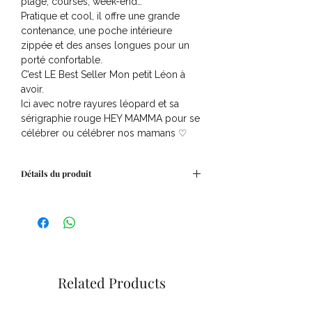
plage, courses, week-end…
Pratique et cool, il offre une grande
contenance, une poche intérieure
zippée et des anses longues pour un
porté confortable.
C’est LE Best Seller Mon petit Léon à
avoir.
Ici avec notre rayures léopard et sa
sérigraphie rouge HEY MAMMA pour se
célébrer ou célébrer nos mamans ♡
Détails du produit
Cabas XXL en toile de coton épaisse et
très résistante.
Léopard marron et noir.
Poche intérieure zipée.
Sérigraphie beige " à la vie à l'amourLa
Mamma" au recto
Related Products
Dimensions du sac: 47cmx40cm avec