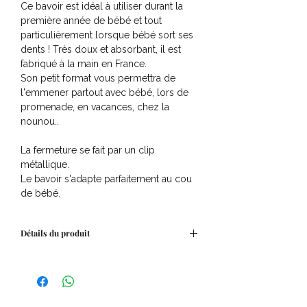
Ce bavoir est idéal à utiliser durant la
première année de bébé et tout
particulièrement lorsque bébé sort ses
dents ! Très doux et absorbant, il est
fabriqué à la main en France.
Son petit format vous permettra de
l'emmener partout avec bébé, lors de
promenade, en vacances, chez la
nounou..
La fermeture se fait par un clip
métallique.
Le bavoir s'adapte parfaitement au cou
de bébé.
Détails du produit
Tissu gaze de coton 100% biologique à
l'avant
et éponge bambou/coton extra doux à
l'arrière.