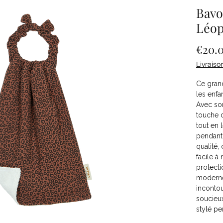
Bavo
Léop
€20.
Livraiso
Ce grand
les enfa
Avec son
touche d
tout en 
pendant 
qualité,
facile à 
protecti
moderne
incontou
soucieux
stylé pe