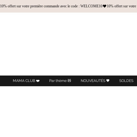
10% offert sur votre première commande avec le code : WELCOME10
MAMA CLUB ❤️
Par thème 🧸
NOUVEAUTÉS 🖤
SOLDES