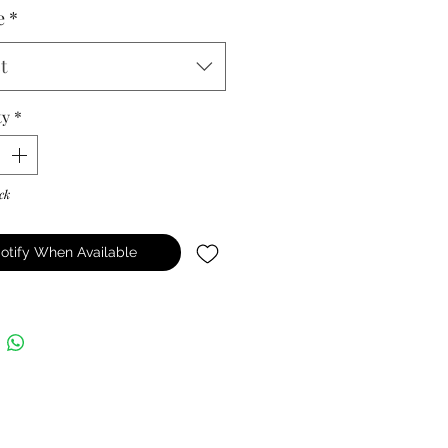
e
*
t
ty
*
ck
otify When Available