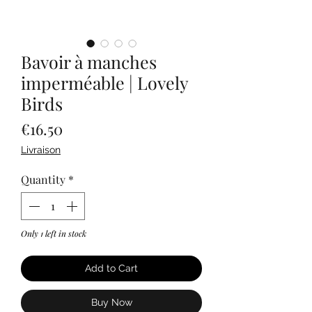
Bavoir à manches
imperméable | Lovely
Birds
Price
€16.50
Livraison
Quantity
*
Only 1 left in stock
Add to Cart
Buy Now