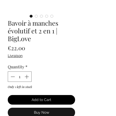
Bavoir à manches
évolutif et 2 en 1 |
BigLove
Price
€22.00
Livraison
Quantity
*
Only 1 left in stock
Add to Cart
Buy Now