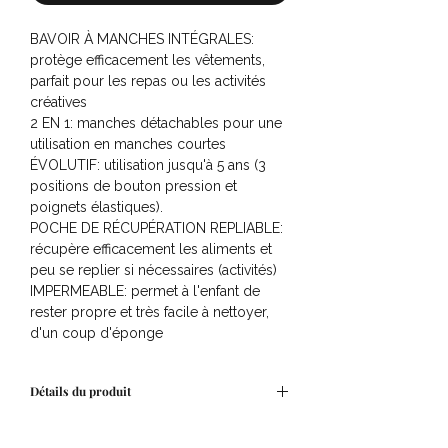
BAVOIR À MANCHES INTÉGRALES:
protège efficacement les vêtements,
parfait pour les repas ou les activités
créatives
2 EN 1: manches détachables pour une
utilisation en manches courtes
ÉVOLUTIF: utilisation jusqu'à 5 ans (3
positions de bouton pression et
poignets élastiques).
POCHE DE RÉCUPÉRATION REPLIABLE:
récupère efficacement les aliments et
peu se replier si nécessaires (activités)
IMPERMEABLE: permet à l'enfant de
rester propre et très facile à nettoyer,
d'un coup d'éponge
MATIÈRE SOUPLE ET LÉGÈRE: liberté de
mouvement pour l'enfant
Détails du produit
Dimensions : 40 x 75 cm