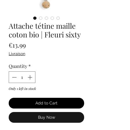
Attache tétine maille
coton bio | Fleuri sixty
Price
€13.99
Livraison
Quantity
*
Only 1 left in stock
Add to Cart
Buy Now