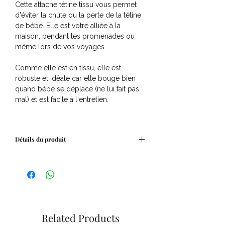
Cette attache tétine tissu vous permet
d'éviter la chute ou la perte de la tétine
de bébé. Elle est votre alliée à la
maison, pendant les promenades ou
même lors de vos voyages.
Comme elle est en tissu, elle est
robuste et idéale car elle bouge bien
quand bébé se déplace (ne lui fait pas
mal) et est facile à l'entretien.
Détails du produit
Tissu recyclé 60% coton 40%
polyester.Les attaches aux extrémités
sont en 100% coton naturel.Clip
amovible (pour l'entretien)Âge : de 0-3
ansDimensions : environ 15 cm
Related Products
Fabriqué en France