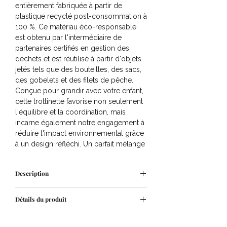
entièrement fabriquée à partir de
plastique recyclé post-consommation à
100 %. Ce matériau éco-responsable
est obtenu par l'intermédiaire de
partenaires certifiés en gestion des
déchets et est réutilisé à partir d'objets
jetés tels que des bouteilles, des sacs,
des gobelets et des filets de pêche.
Conçue pour grandir avec votre enfant,
cette trottinette favorise non seulement
l'équilibre et la coordination, mais
incarne également notre engagement à
réduire l'impact environnemental grâce
à un design réfléchi. Un parfait mélange
de fonctionnalité et de durabilité, elle
encourage l'aventure tout en
Description
contribuant à un avenir plus vert pour
les générations futures.
Trottinette en métal avec finition
Détails du produit
peinture couleur crème, spécialement
développée par Banwood pour la
Âge
: Convient aux enfants de 3 ans et
sécurité des enfants avec un tout