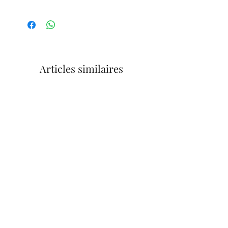
Articles similaires
Lunch Bag isotherme | Léopard #7