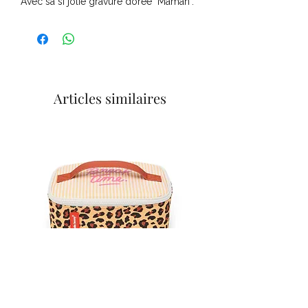
Avec sa si jolie gravure dorée "Maman".
Articles similaires
Lunch Bag isotherme | Léopard #7